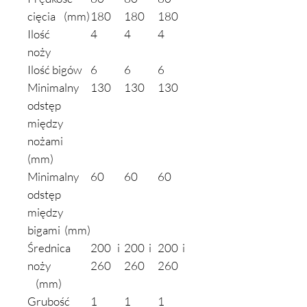
cięcia (mm)
180
180
180
Ilość
4
4
4
noży
Ilość bigów
6
6
6
Minimalny
130
130
130
odstęp
między
nożami
(mm)
Minimalny
60
60
60
odstęp
między
bigami (mm)
Średnica
200 i
200 i
200 i
noży
260
260
260
(mm)
Grubość
1
1
1