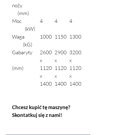
noży
(mm)
Moc
4
4
4
(kW)
Waga
1000
1150
1300
(kG)
Gabaryty
2600
2900
3200
x
x
x
(mm)
1120
1120
1120
x
x
x
1400
1400
1400
Chcesz kupić tę maszynę?
Skontatkuj się z nami!