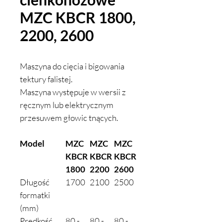
MZC KBCR 1800,
2200, 2600
Maszyna do cięcia i bigowania
tektury falistej.
Maszyna występuje w wersii z
ręcznym lub elektrycznym
przesuwem głowic tnących.
Model
MZC
MZC
MZC
KBCR
KBCR
KBCR
1800
2200
2600
Długość
1700
2100
2500
formatki
(mm)
Prędkość
80 -
80 -
80 -