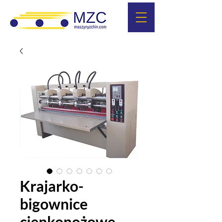
Krajarko-
bigownice
cienkonożowe